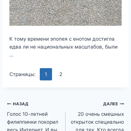
К тому времени эпопея с енотом достигла
едва ли не национальных масштабов, были
…
Страницы:
1
2
Навигация
НАЗАД
ДАЛЕЕ
Голос 10-летней
20 очень смешных
по
филиппинки покорил
открыток специально
записям
весь Интернет. И вы
для тех, Кто всегда