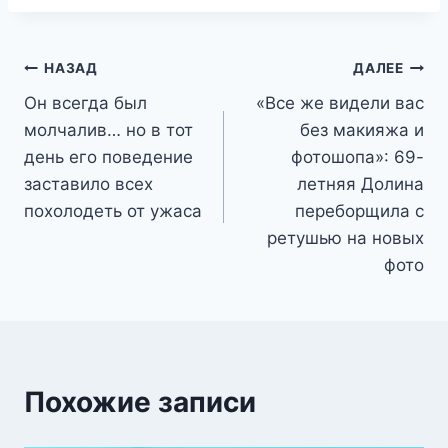
Навигация
НАЗАД
ДАЛЕЕ
Он всегда был
«Все же видели вас
по
молчалив… но в тот
без макияжа и
записям
день его поведение
фотошопа»: 69-
заставило всех
летняя Долина
похолодеть от ужаса
переборщила с
ретушью на новых
фото
Похожие записи