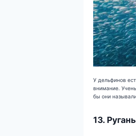
У дельфинов ест
внимание. Учены
бы они называли
13. Руган