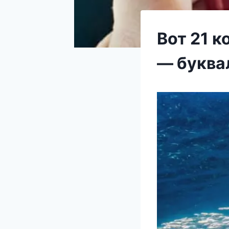
Вот 21 к
— буква