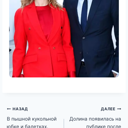
Навигация
НАЗАД
ДАЛЕЕ
В пышной кукольной
Долина появилась на
по
юбке и балетках.
публике после