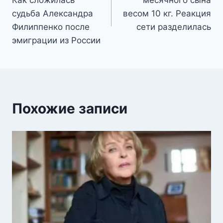
Как сложилась
месячного сына
записям
судьба Александра
весом 10 кг. Реакция
Филиппенко после
сети разделилась
эмиграции из России
Похожие записи