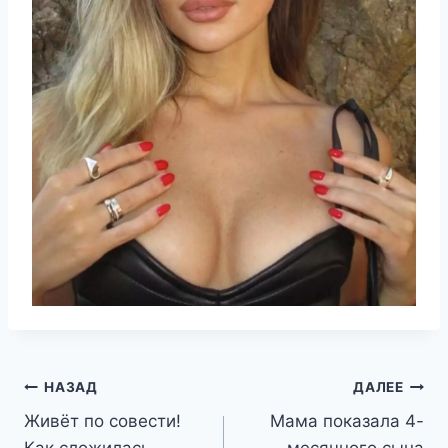
Навигация
НАЗАД
ДАЛЕЕ
Живёт по совести!
Мама показала 4-
по