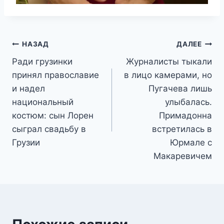
Навигация
НАЗАД
ДАЛЕЕ
Ради грузинки
Журналисты тыкали
по
принял православие
в лицо камерами, но
записям
и надел
Пугачева лишь
национальный
улыбалась.
костюм: сын Лорен
Примадонна
сыграл свадьбу в
встретилась в
Грузии
Юрмале с
Макаревичем