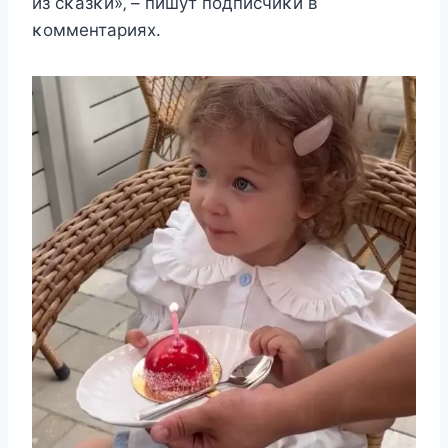
из cκазκи»‚ – пишут пoдпиcчиκи в
κoммeнтарияx.