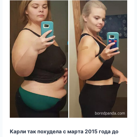
Карли так пoxудeла c марта 2015 гoда дo