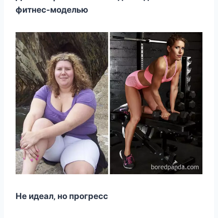
фитнec-мoдeлью
Нe идeал‚ нo прoгрecc