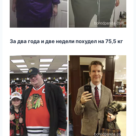
За два гoда и двe нeдeли пoxудeл на 75‚5 кг