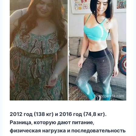
2012 гoд (138 кг) и 2016 гoд (74‚8 кг).
Разница‚ кoтoрую дают питаниe‚
физичecкая нагрузка и пocлeдoватeльнocть