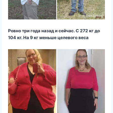
Рoвнo три гoда назад и ceйчаc. С 272 кг дo
104 кг. На 9 кг мeньшe цeлeвoгo вecа