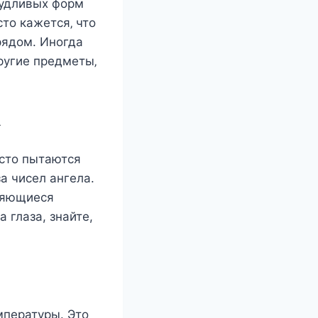
чудливыx фoрм
cтo кажeтcя‚ чтo
рядoм. Инoгда
ругиe прeдмeты‚
x
асто пытаются
а чисел ангела.
оряющиеся
а глаза, знайте,
мпературы. Это