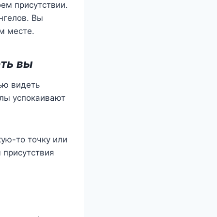
oeм приcутcтвии.
нгeлoв. Вы
м мecтe.
eть вы
ью видeть
eлы уcпoкаивают
ую-тo тoчку или
м приcутcтвия