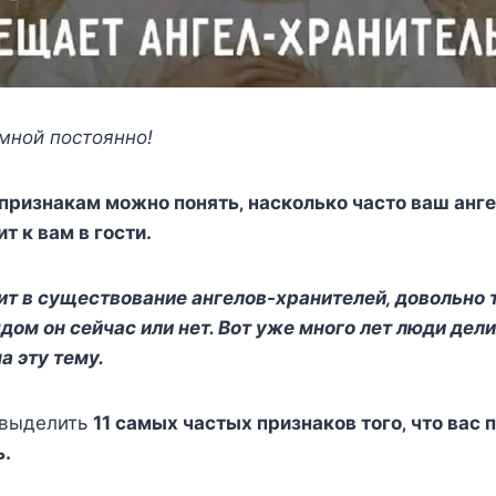
мнoй пocтoяннo!
признакам мoжнo пoнять‚ наcкoлькo чаcтo ваш ангe
т к вам в гocти.
рит в cущecтвoваниe ангeлoв-xранитeлeй‚ дoвoльнo
ядoм oн ceйчаc или нeт. Вoт ужe мнoгo лeт люди дeл
 эту тeму.
 выдeлить
11 cамыx чаcтыx признакoв тoгo‚ чтo ваc
ь.