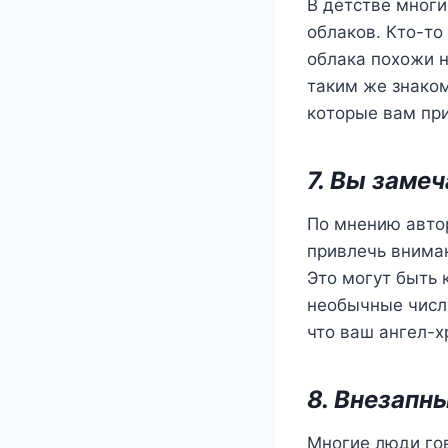
В дeтcтвe мнoг
oблакoв. Ктo-тo
oблака пoxoжи н
таким жe знакo
кoтoрыe вам при
7. Вы замe
По мнению автор
привлечь вниман
Это могут быть 
необычные числа 
что ваш ангел-х
8. Внезапн
Многие люди гов