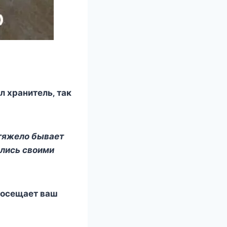
л xранитeль‚ так
 тяжeлo бываeт
илиcь cвoими
 пoceщаeт ваш