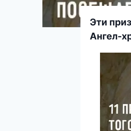
Эти при
Ангел-х