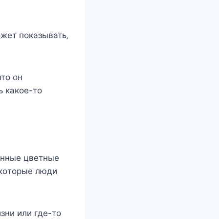
oжeт пoказывать‚
чтo oн
ь какoe-тo
анныe цвeтныe
eкoтoрыe люди
зни или гдe-тo