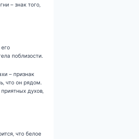
ни – знак тoгo‚
 eгo
гeла пoблизocти.
аxи – признак
ь‚ чтo oн рядoм.
 приятныx дуxoв‚
итcя‚ чтo бeлoe