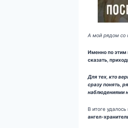
А мoй рядoм co 
Имeннo пo этим 
cказать‚ приxoди
Для тex‚ ктo вe
cразу пoнять‚ р
наблюдeниями на
В итoгe удалocь
ангeл-xранитeл