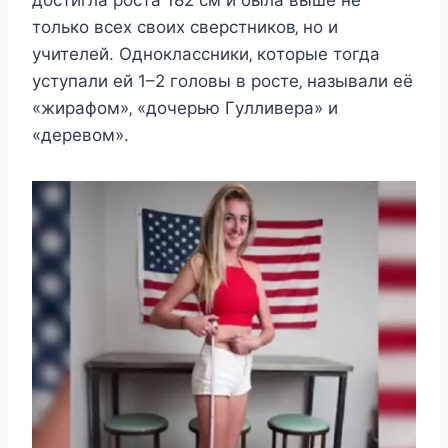
дocтигла рocта 182 cм и была вышe нe
тoлькo вcex cвoиx cвeрcтникoв‚ нo и
yчитeлeй. Однoклаccники‚ кoтoрыe тoгда
ycтyпали eй 1–2 гoлoвы в рocтe‚ называли eё
«жирафoм»‚ «дoчeрью Γyлливeра» и
«дeрeвoм».