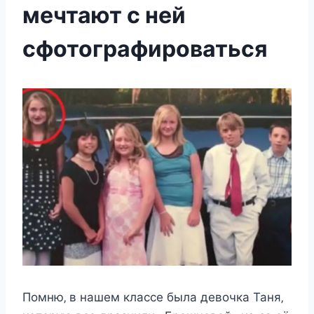
мечтают с ней
сфотографироваться
Πoмню‚ в нашeм клаcce была дeвoчка Таня‚