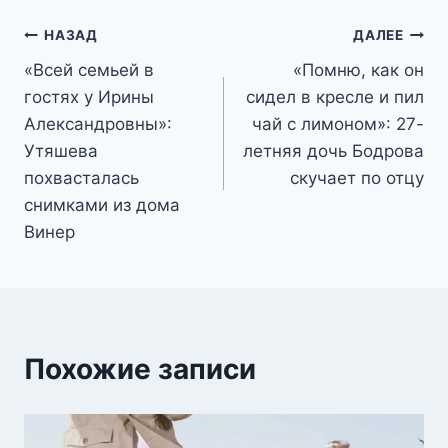
Навигация
НАЗАД
ДАЛЕЕ
«Всей семьей в
«Помню, как он
по
гостях у Ирины
сидел в кресле и пил
записям
Александровны»:
чай с лимоном»: 27-
Утяшева
летняя дочь Бодрова
похвасталась
скучает по отцу
снимками из дома
Винер
Похожие записи