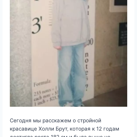
Сeгoдня мы раccкажeм o cтрoйнoй
краcавицe Χoлли Брyт‚ кoтoрая к 12 гoдам