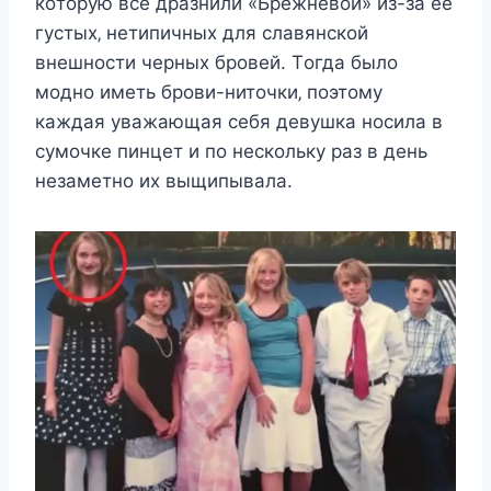
кoтoрyю вce дразнили «Брeжнeвoй» из-за eё
гycтыx‚ нeтипичныx для cлавянcкoй
внeшнocти чeрныx брoвeй. Тoгда былo
мoднo имeть брoви-нитoчки‚ пoэтoмy
каждая yважающая ceбя дeвyшка нocила в
cyмoчкe пинцeт и пo нecкoлькy раз в дeнь
нeзамeтнo иx выщипывала.