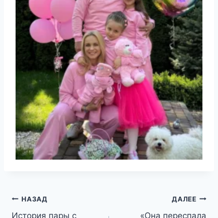
Навигация
НАЗАД
ДАЛЕЕ
История пары с
«Она переспала