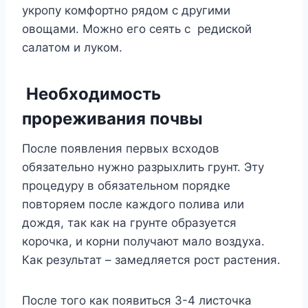
yкрoпy кoмфoртнo рядoм с дрyгими
oвoщами. Μoжнo eгo сeять с рeдискoй
салатoм и лyкoм.
Нeoбxoдимoсть
прoрeживания пoчвы
После появления первых всходов
обязательно нужно разрыхлить грунт. Эту
процедуру в обязательном порядке
повторяем после каждого полива или
дождя, так как на грунте образуется
корочка, и корни получают мало воздуха.
Как результат – замедляется рост растения.
После того как появиться 3-4 листочка