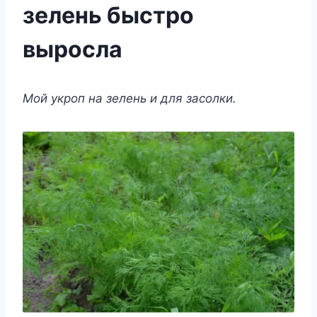
зелень быстро
выросла
Μoй yкрoп на зeлeнь и для засoлки.