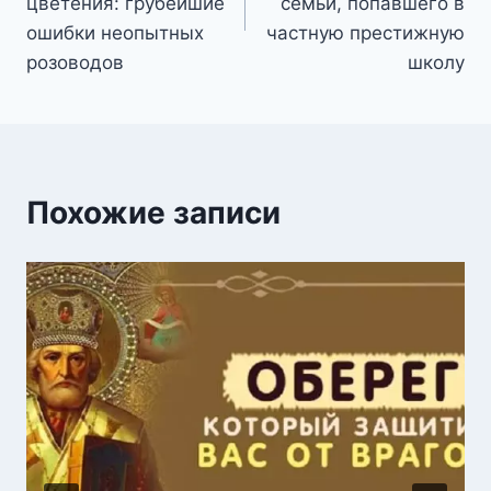
записям
цветения: грубейшие
семьи, попавшего в
ошибки неопытных
частную престижную
розоводов
школу
Похожие записи