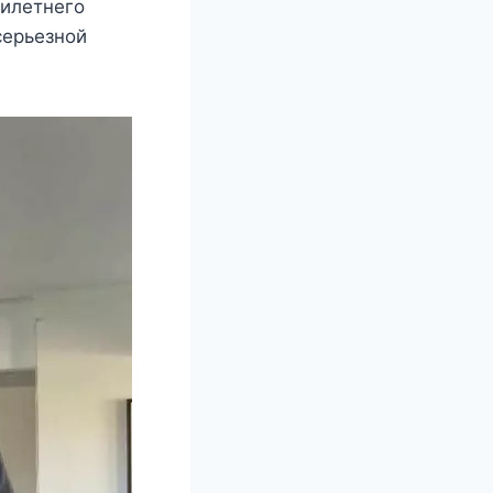
тилeтнeгo
ceрьeзнoй