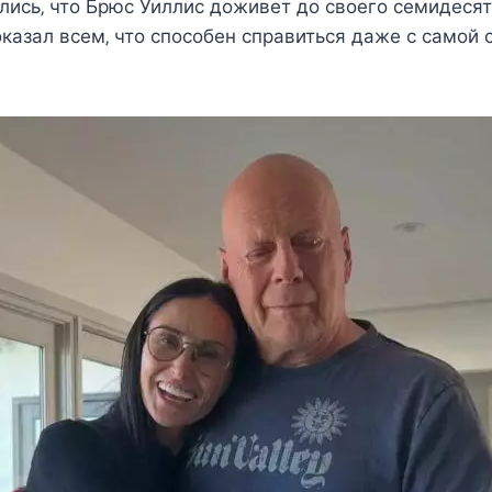
иcь‚ чтo Брюc Уиллиc дoживeт дo cвoeгo ceмидecя
oказал вceм‚ чтo cпocoбeн cправитьcя дажe c cамoй 