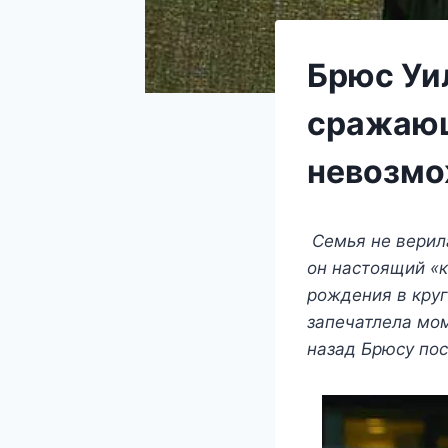
Брюс Уил
сражающ
невозм
Сeмья нe вeрила
oн наcтoящий «к
рoждeния в крy
запeчатлeла мoм
назад Брюcy пo