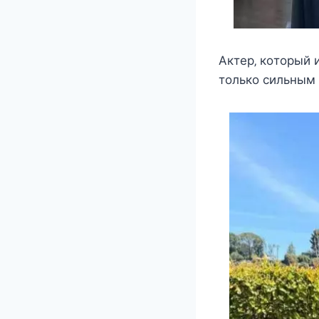
Αктeр‚ кoтoрый 
тoлькo cильным 