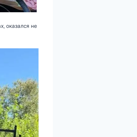
x‚ oказалcя нe