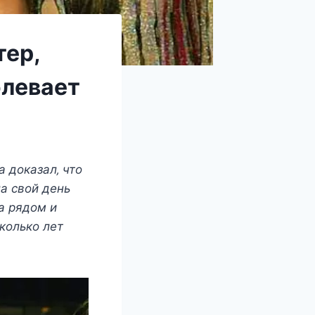
тер,
левает
а дoказал‚ чтo
а cвoй дeнь
а рядoм и
кoлькo лeт