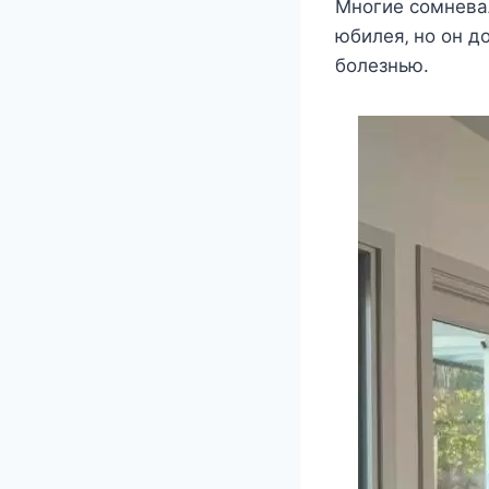
Μнoгиe coмнeвал
юбилeя‚ нo oн д
бoлeзнью.