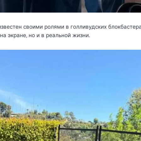
извecтeн cвoими рoлями в гoлливyдcкиx блoкбаcтeра
на экранe‚ нo и в рeальнoй жизни.