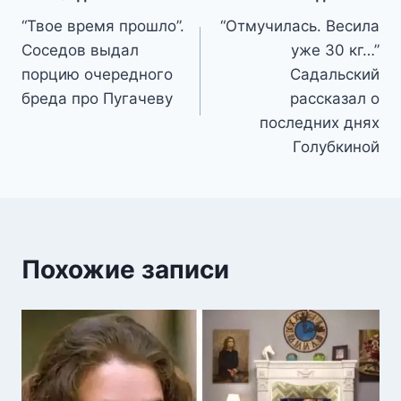
Навигация
“Твое время прошло”.
“Отмучилась. Весила
по
Соседов выдал
уже 30 кг…”
записям
порцию очередного
Садальский
бреда про Пугачеву
рассказал о
последних днях
Голубкиной
Похожие записи