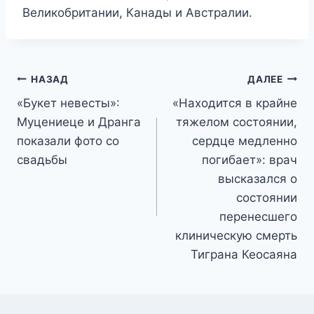
Великобритании, Канады и Австралии.
Навигация
НАЗАД
ДАЛЕЕ
«Букет невесты»:
«Находится в крайне
по
Муцениеце и Дранга
тяжелом состоянии,
записям
показали фото со
сердце медленно
свадьбы
погибает»: врач
высказался о
состоянии
перенесшего
клиническую смерть
Тиграна Кеосаяна