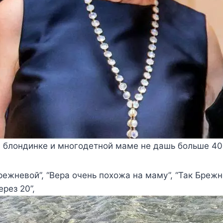
 блондинке и многодетной маме не дашь больше 40 
режневой”, “Вера очень похожа на маму”, “Так Бреж
рез 20”,