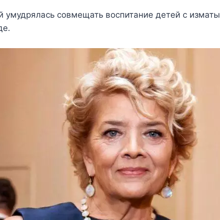
 умудрялась совмещать воспитание детей с изма
де.
а