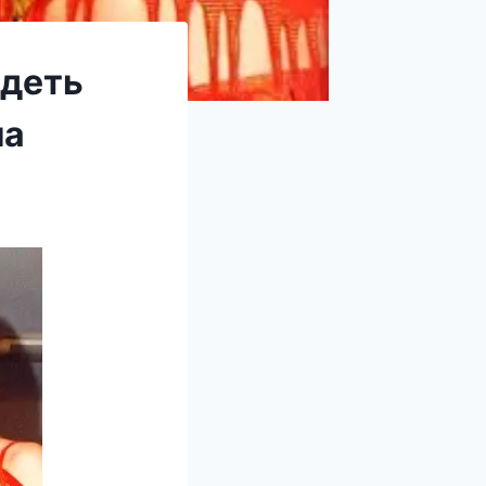
ядеть
ла