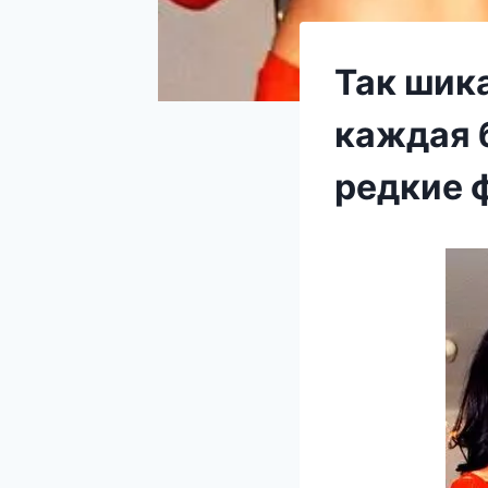
Так шика
каждая 
редкие 