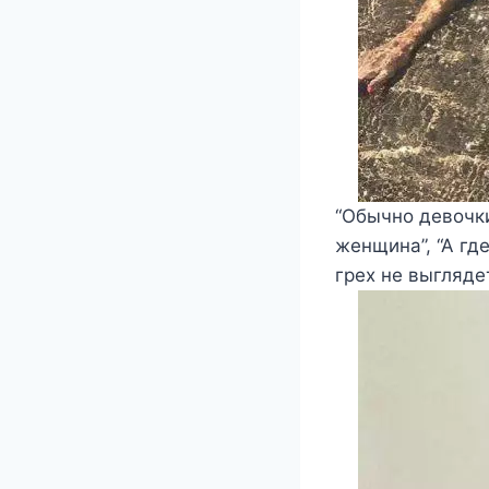
“Обычно девочки
женщина”, “А гд
грех не выглядет