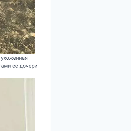
я ухоженная
ьгами ее дочери