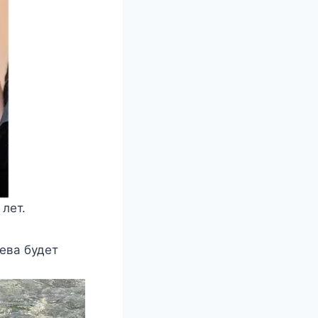
лет.
нева будет