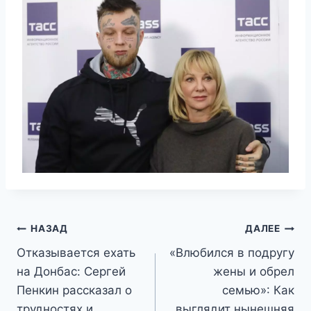
Навигация
НАЗАД
ДАЛЕЕ
Отказывается ехать
«Влюбился в подругу
по
на Донбас: Сергей
жены и обрел
записям
Пенкин рассказал о
семью»: Как
трудностях и
выглядит нынешняя