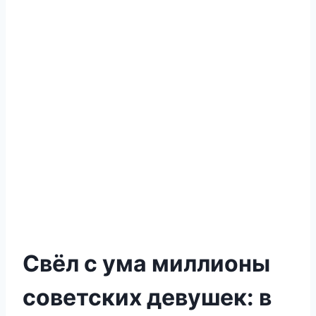
Свёл с yма миллионы
совeтских девушек: в