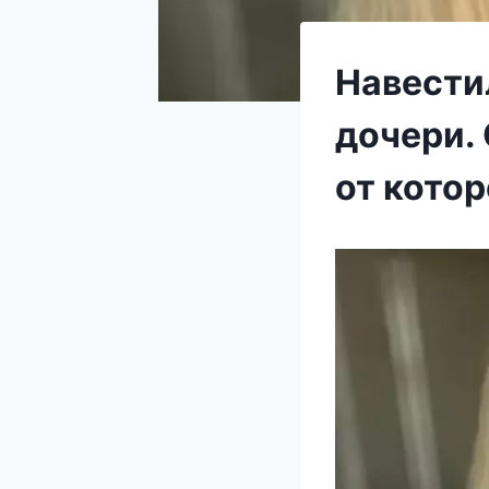
Навести
дочери.
от кото