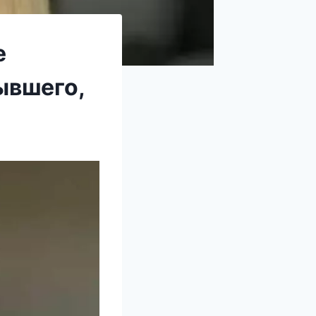
е
ывшего,