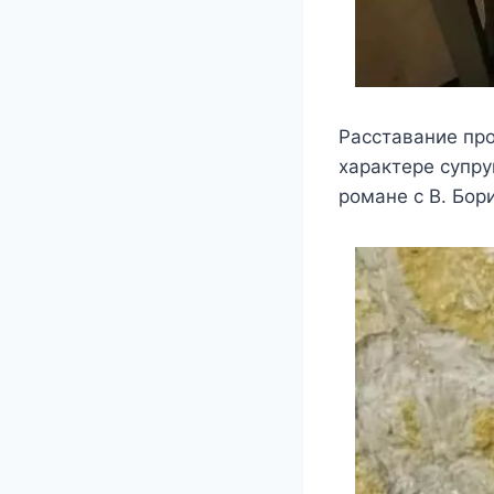
Расставание про
характере супру
романе с В. Бор