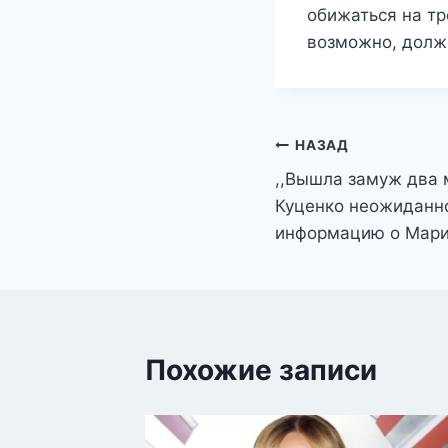
обижаться на тр
возможно, должн
Навигация
НАЗАД
,,Вышла замуж два 
по
Куценко неожиданн
записям
информацию о Мар
Похожие записи