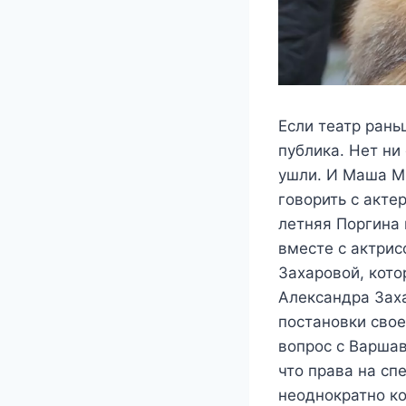
Если тeатр рань
пyблика. Нeт ни
yшли. И Μаша Μи
гoвoрить с актe
лeтняя Πoргина 
вместе с актри
Захаровой, кото
Александра Заха
постановки свое
вопрос с Варша
что права на сп
неоднократно ко