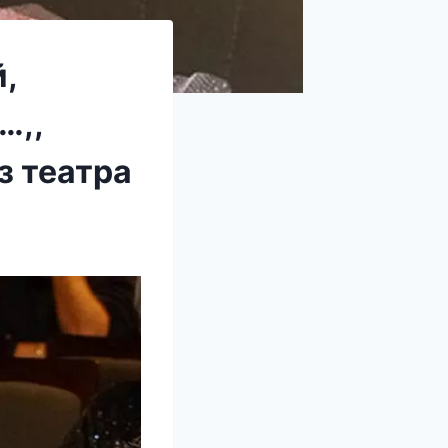
,
…,,
з театра