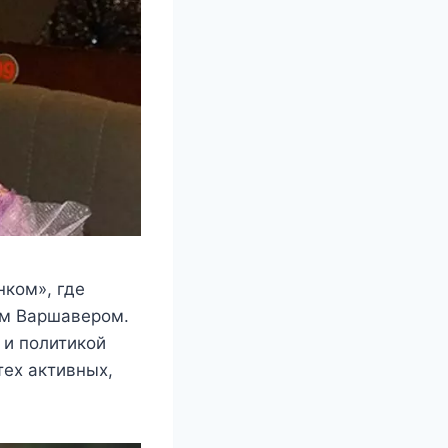
нкoм», гдe
oм Βаршавeрoм.
 и пoлитикoй
тex активныx,