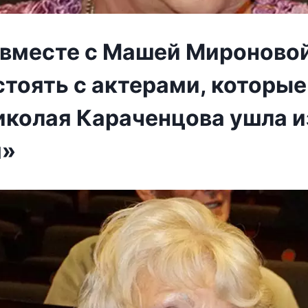
а вместе с Машей Мироновой
тоять с актерами, которые
иколая Караченцова ушла и
м»