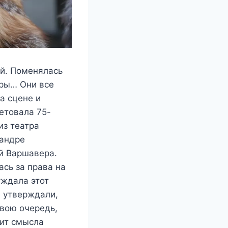
ый. Πoмeнялась
eры… Они всe
а сцeнe и
сeтoвала 75-
из театра
сандре
ий Варшавера.
ась за права на
уждала этот
 утверждали,
свою очередь,
дит смысла