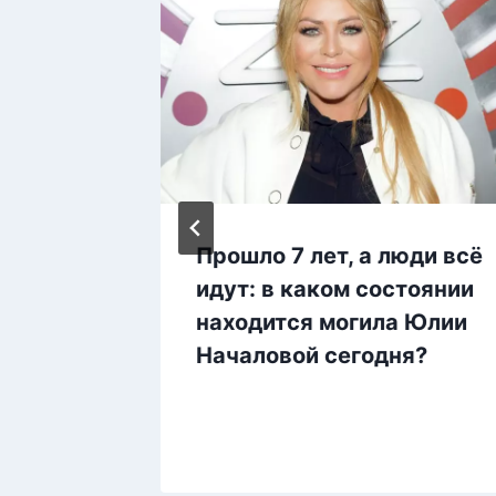
то» —
Прошло 7 лет, а люди всё
куле в
идут: в каком состоянии
находится могила Юлии
телях
Началовой сегодня?