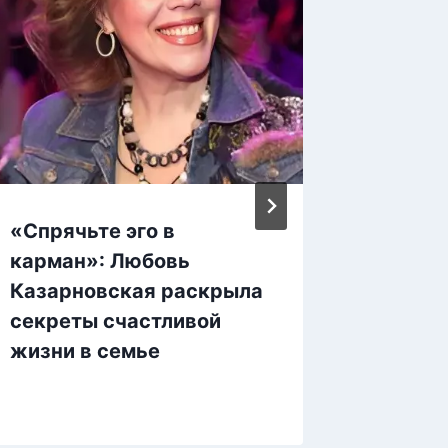
«Спрячьте эго в
Нескол
карман»: Любовь
фактов
Казарновская раскрыла
между 
секреты счастливой
жизни в семье