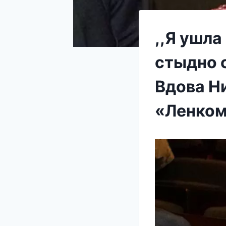
,,Я ушл
стыдно с
Вдова Н
«Ленко