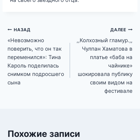
на своего звездного отца.
Навигация
НАЗАД
ДАЛЕЕ
«Невозможно
,,Колхозный гламур.,,
по
поверить, что он так
Чулпан Хаматова в
записям
переменился»: Тина
платье «баба на
Кароль поделилась
чайнике»
снимком подросшего
шокировала публику
сына
своим видом на
фестивале
Похожие записи