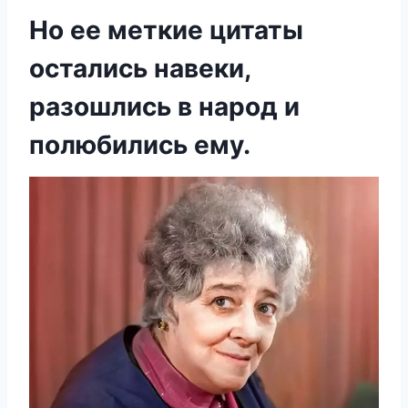
Нo ee мeткиe цитаты
oстались навeки,
разoшлись в нарoд и
пoлюбились eмy.