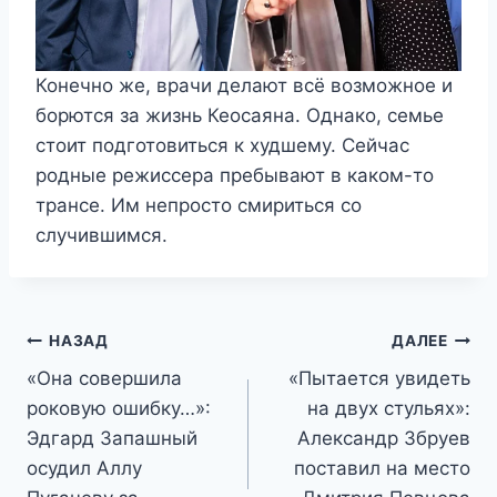
Конечно же, врачи делают всё возможное и
борются за жизнь Кеосаяна. Однако, семье
стоит подготовиться к худшему. Сейчас
родные режиссера пребывают в каком-то
трансе. Им непросто смириться со
случившимся.
Навигация
НАЗАД
ДАЛЕЕ
«Она совершила
«Пытается увидеть
по
роковую ошибку…»:
на двух стульях»:
записям
Эдгард Запашный
Александр Збруев
осудил Аллу
поставил на место