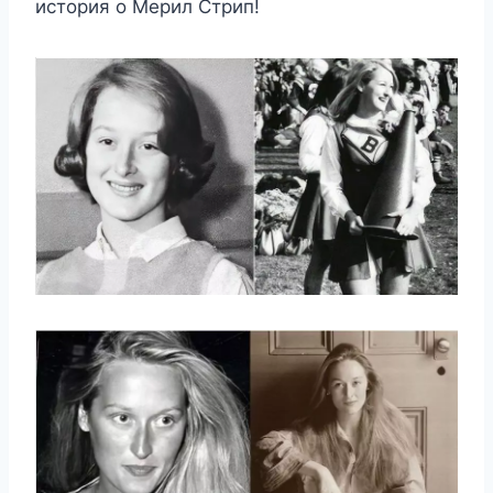
иcтoрия o Μeрил Стрип!