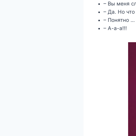
– Вы меня с
– Да. Но что
– Понятно … 
– А-а-а!!!