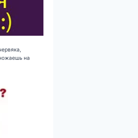
червяка,
множаешь на