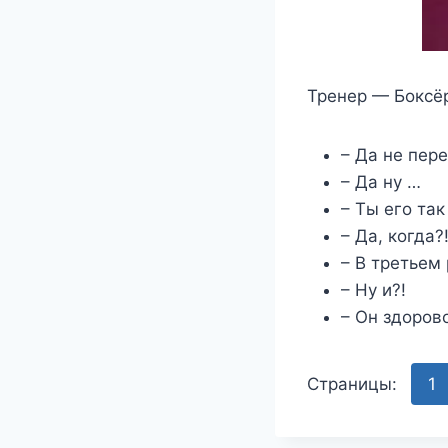
Тренер — Боксё
– Да не пер
– Да ну …
– Ты его так
– Да, когда?
– В третьем
– Ну и?!
– Он здоров
Страницы:
1