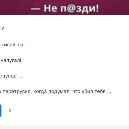
ру:
еживай ты!
 напугал!
!
 раунде …
о перетрусил, когда подумал, что убил тебя …
2