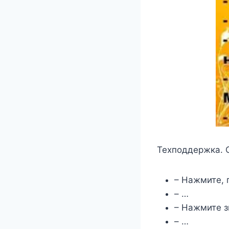
Техподдержка. О
– Нажмите, 
– …
– Нажмите з
– …