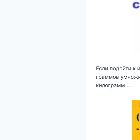
Если подойти к 
граммов умножит
килограмм …