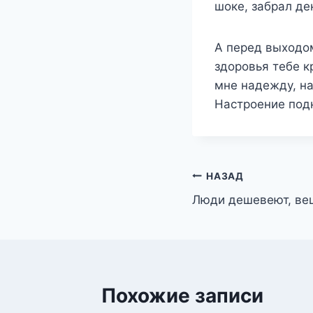
шоке, забрал де
А перед выходом 
здоровья тебе к
мне надежду, на
Настроение подн
Навигация
НАЗАД
Люди дешевеют, в
по
записям
Похожие записи