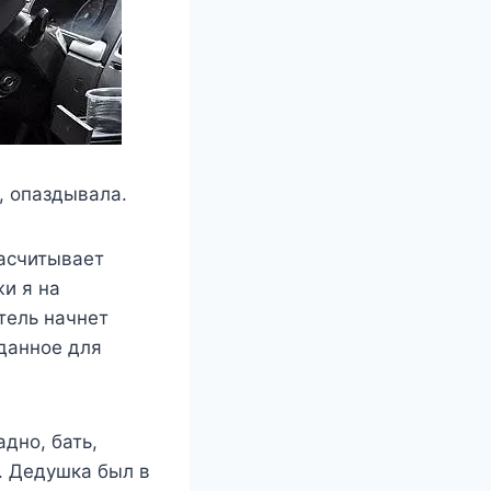
, опаздывала.
насчитывает
жи я на
тель начнет
иданное для
адно, бать,
. Дедушка был в