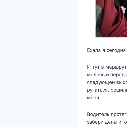
Ехала я сегодня
И тут в маршрут
мелочь,и переда
следующей выхож
ругаться, решил
меня.
Водитель протяги
забери деньги, 