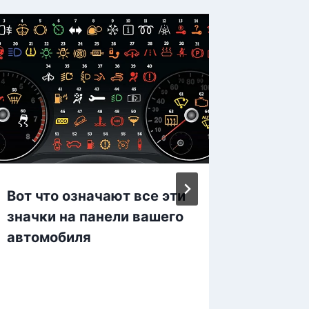
Вот что означают все эти
Тюмен
значки на панели вашего
за афр
автомобиля
детей.
восхищ
красот