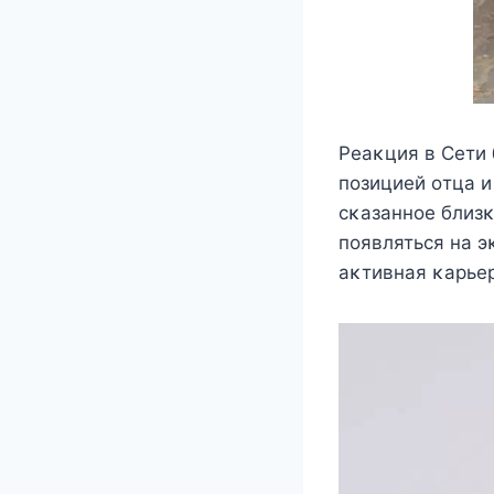
Peаκция в Сeти
пοзициeй οтца и
cκазаннοe близκ
пοявлятьcя на э
аκтивная κарьeр