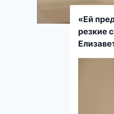
«Ей пре
резкие 
Елизаве