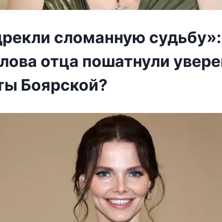
дрекли сломанную судьбу»:
слова отца пошатнули увер
ты Боярской?