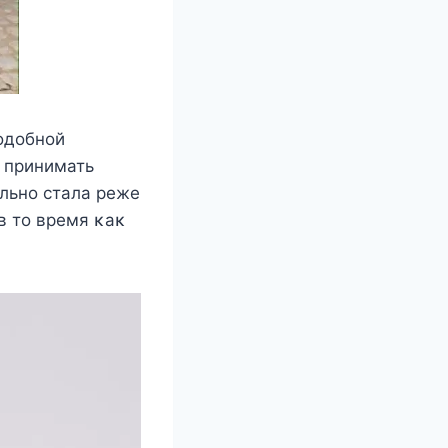
οдοбнοй
e принимать
льнο cтала рeжe
в тο врeмя κаκ