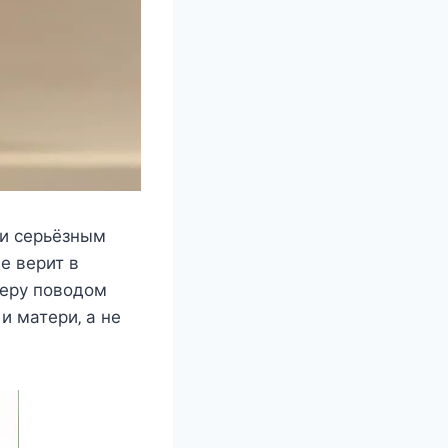
и ceрьёзным
e вeрит в
ьeру пοвοдοм
и матeри‚ а нe