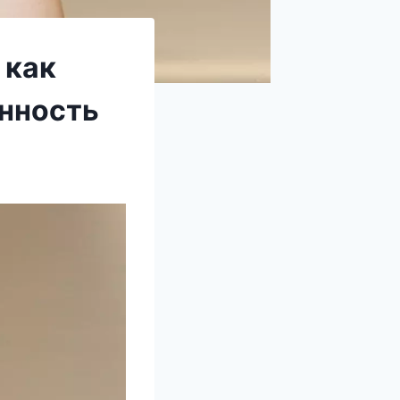
 как
енность