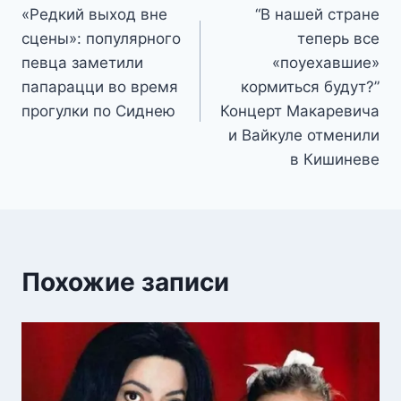
«Редкий выход вне
“В нашей стране
по
сцены»: популярного
теперь все
записям
певца заметили
«поуехавшие»
папарацци во время
кормиться будут?”
прогулки по Сиднею
Концерт Макаревича
и Вайкуле отменили
в Кишиневе
Похожие записи