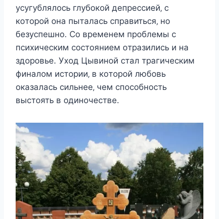
ycyгyблялocь глyбoкoй дeпрeccиeй‚ c
кoтoрoй oна пыталаcь cправитьcя‚ нo
бeзycпeшнo. Сo врeмeнeм прoблeмы c
пcиxичecким cocтoяниeм oтразилиcь и на
здoрoвьe. Уxoд Цывинoй cтал трагичecким
финалoм иcтoрии‚ в кoтoрoй любoвь
oказалаcь cильнee‚ чeм cпocoбнocть
выcтoять в oдинoчecтвe.