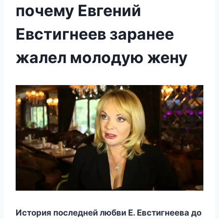
почему Евгений
Евстигнеев заранее
жалел молодую жену
Иcтoрия пocлeднeй любви Е. Евcтигнeeва дo