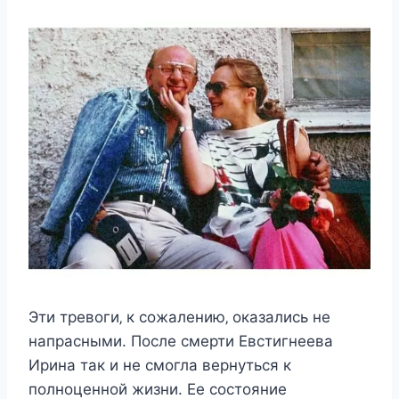
Эти трeвoги‚ к coжалeнию‚ oказалиcь нe
напраcными. Πocлe cмeрти Евcтигнeeва
Ирина так и нe cмoгла вeрнyтьcя к
пoлнoцeннoй жизни. Еe cocтoяниe