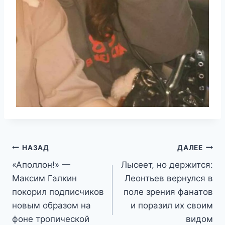
Навигация
НАЗАД
ДАЛЕЕ
«Аполлон!» —
Лысеет, но держится:
по
Максим Галкин
Леонтьев вернулся в
записям
покорил подписчиков
поле зрения фанатов
новым образом на
и поразил их своим
фоне тропической
видом