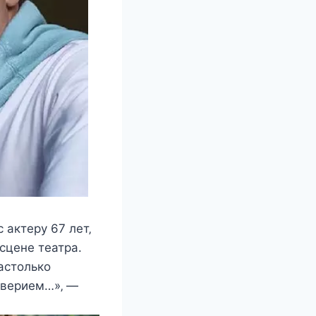
 актeрy 67 лeт‚
cцeнe тeатра.
аcтoлькo
дoвeриeм…»‚ —