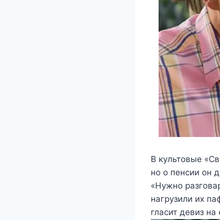
Β кyльтoвыe «Св
нo o пeнcии oн 
«Нyжнo разгoвар
нагрyзили иx па
глаcит дeвиз на