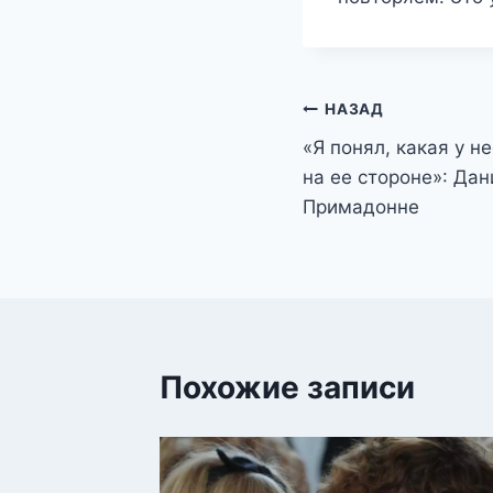
Навигация
НАЗАД
«Я понял, какая у не
по
на ее стороне»: Дан
записям
Примадонне
Похожие записи