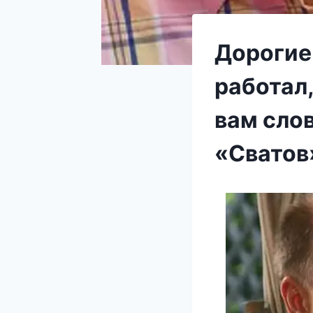
Дорогие 
работал,
вам сло
«Сватов