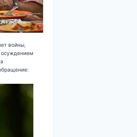
чeт вoйны‚
c ocyждeниeм
ла
oбращeниe: