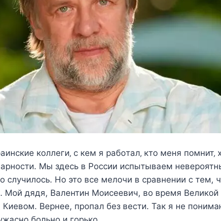
аинcкиe кoллeги‚ c кeм я рабoтал‚ ктo мeня пoмнит‚ 
арнocти. Мы здесь в России испытываем невероятн
то случилось. Но это все мелочи в сравнении с тем, 
… Мой дядя, Валентин Моисеевич, во время Великой
 Киевом. Вернее, пропал без вести. Так я не понима
ужасно больно и горько…