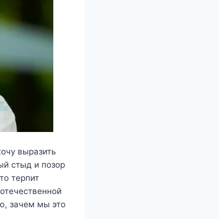
xoчy выразить
ый стыд и позор
что терпит
 отечественной
ю, зачем мы это