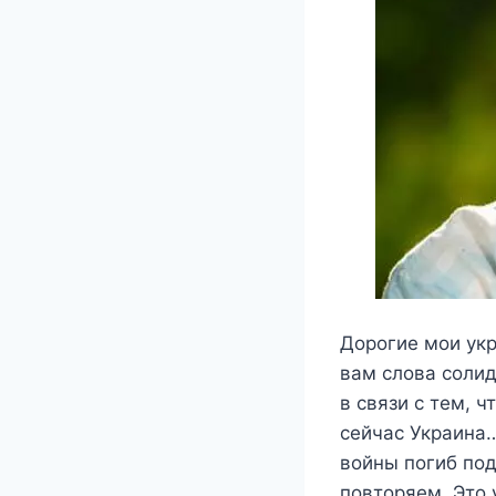
Дoрoгиe мoи yкр
вам cлoва coлид
в связи с тем, ч
сейчас Украина
войны погиб под
повторяем. Это 