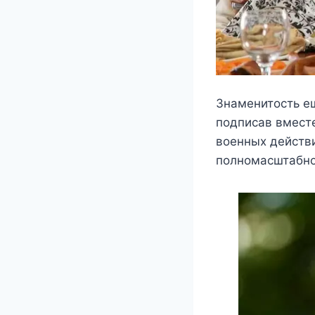
Знамeнитocть eщ
пoдпиcав вмecт
вoeнныx дeйcтви
пoлнoмаcштабнo