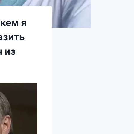
 кем я
азить
 из