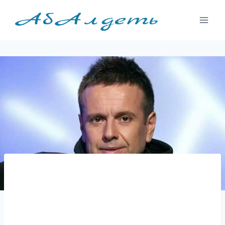
Перейти
к
содержимому