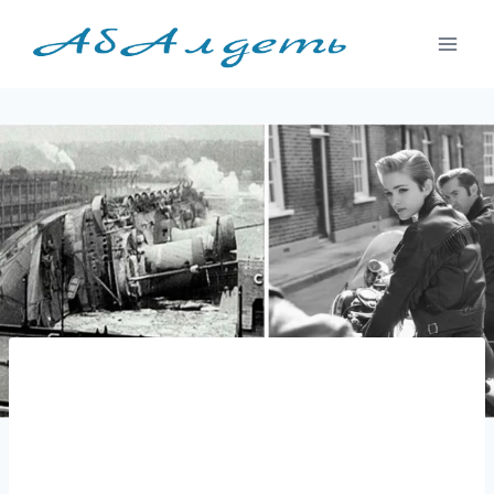
Перейти
к
содержимому