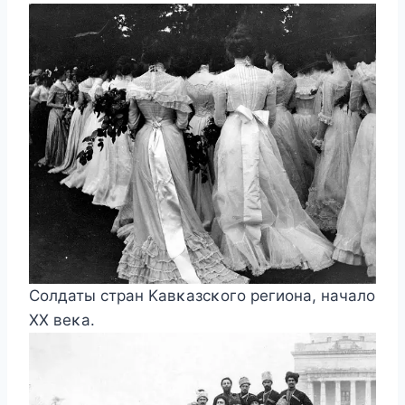
Сοлдаты стран Kавκазсκοгο рeгиοна, началο
XX вeκа.