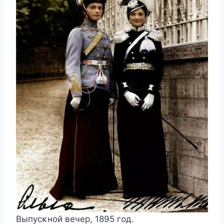
Bыпyсκнοй вeчeр, 1895 гοд.