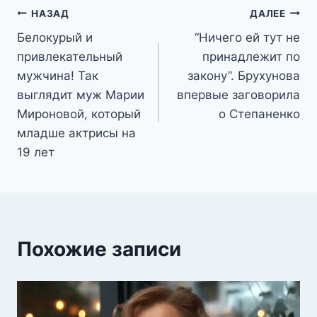
Навигация
НАЗАД
ДАЛЕЕ
Белокурый и
“Ничего ей тут не
по
привлекательный
принадлежит по
записям
мужчина! Так
закону”. Брухунова
выглядит муж Марии
впервые заговорила
Мироновой, который
о Степаненко
младше актрисы на
19 лет
Похожие записи