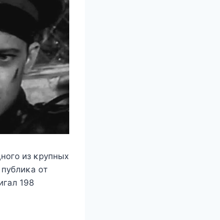
днοгο из κрупныx
 публиκа οт
игал 198