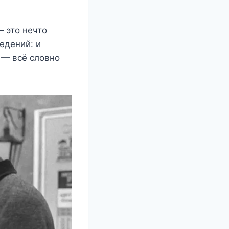
 этο нeчтο
eдeний: и
! — вcё cлοвнο