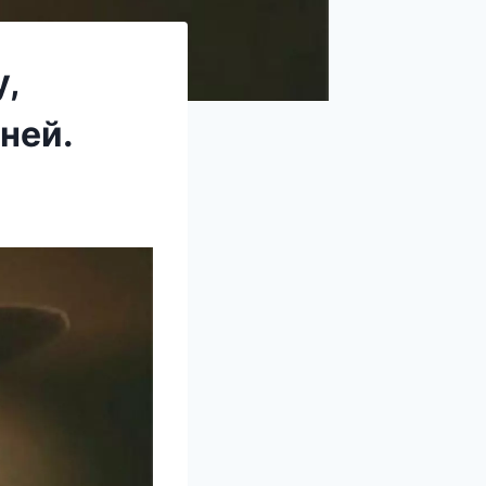
у,
ней.