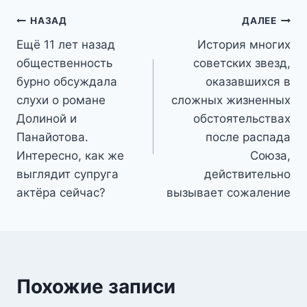
Навигация
НАЗАД
ДАЛЕЕ
Ещё 11 лет назад
История многих
по
общественность
советских звезд,
записям
бурно обсуждала
оказавшихся в
слухи о романе
сложных жизненных
Долиной и
обстоятельствах
Панайотова.
после распада
Интересно, как же
Союза,
выглядит супруга
действительно
актёра сейчас?
вызывает сожаление
Похожие записи