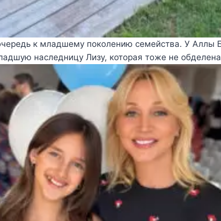
очередь к младшему поколению семейства. У Аллы 
ладшую наследницу Лизу, которая тоже не обделена