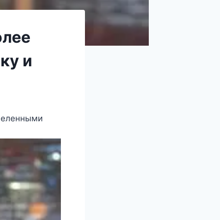
олее
ку и
еделенными