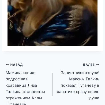
Навигация
НАЗАД
ДАЛЕЕ
Мамина копия:
Завистники ахнули!
по
подросшая
Максим Галкин
записям
красавица Лиза
показал Пугачеву в
Галкина становится
халатике сразу после
отражением Аллы
душа
Пугачевой