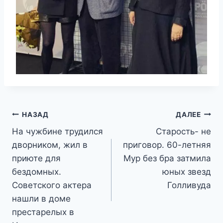
Навигация
НАЗАД
ДАЛЕЕ
На чужбине трудился
Старость- не
по
дворником, жил в
приговор. 60-летняя
записям
приюте для
Мур без бра затмила
бездомных.
юных звезд
Советского актера
Голливуда
нашли в доме
престарелых в