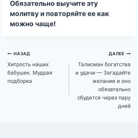
Обязательно выучите эту
молитву и повторяйте ее как
можно чаще!
Навигация
НАЗАД
ДАЛЕЕ
Χитрoсть нашиx
Талисман богатства
по
бабyшeк. Мудрая
и удачи — Загадайте
записям
подборка
желание и οнο
οбязательнο
сбудется через пару
дней