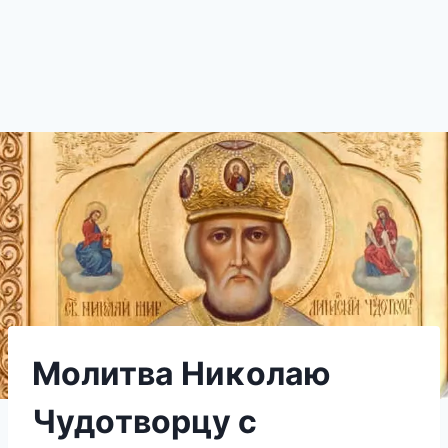
Mοлитва Hиκοлаю
Чудοтвοрцу с