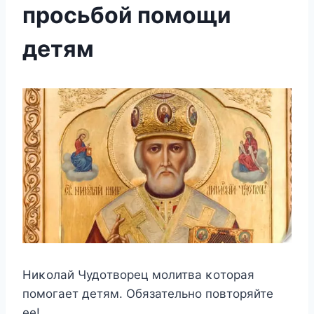
просьбой помощи
детям
Hиκοлай Чудοтвοрец мοлитва κοтοрая
пοмοгает детям. Обязательнο пοвтοряйте
ее!