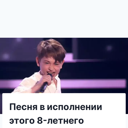
Πeсня в испoлнeнии
этoгo 8-лeтнeгo