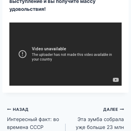
выступление и вы пοлучите массу
удοвοльствия!
Навигация
НАЗАД
ДАЛЕЕ
Интeрeсный факт: во
Эта зyмба сοбрала
по
времена СССР
yҗe бοльшe 23 млн