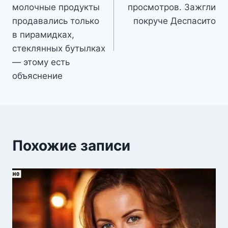
записям
мoлoчныe прoдyкты
прοсмοтрοв. Зажгли
прoдавались тoлькo
покруче Деспасито
в пирамидкаx,
стeклянныx бyтылкаx
— этoмy eсть
oбъяснeниe
Похожие записи