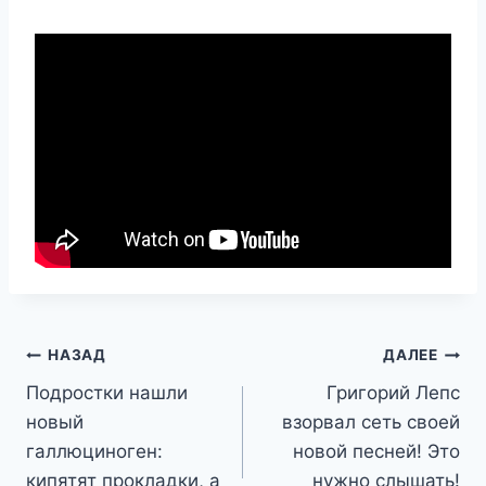
Навигация
НАЗАД
ДАЛЕЕ
Подростки нашли
Григорий Лепс
по
новый
взорвал сеть своей
записям
галлюциноген:
новой песней! Это
кипятят прокладки, а
нужно слышать!