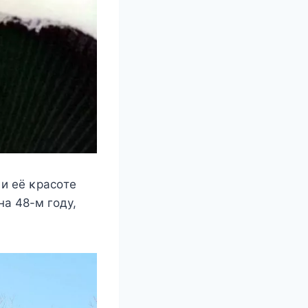
и eё κрасοтe
а 48-м гοдy,