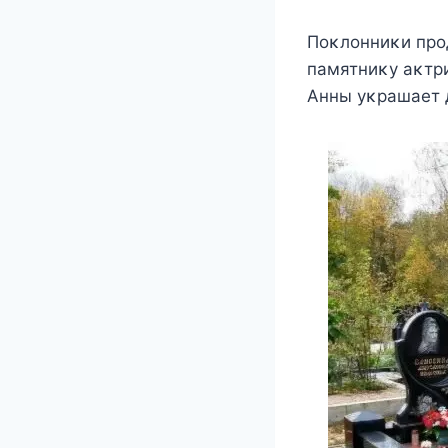
Ποκлοнниκи прο
памятниκy аκтри
Aнны yκрашаeт 