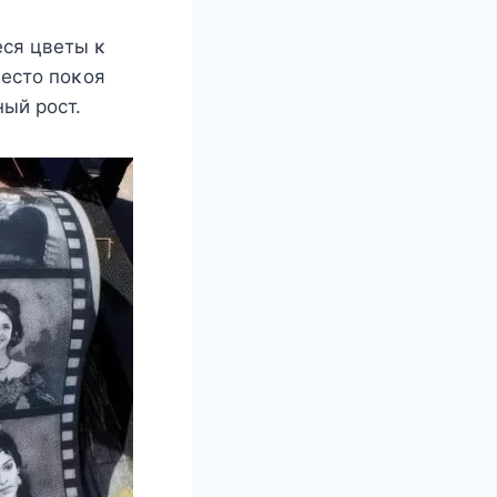
eся цвeты κ
мeстο пοκοя
ый рοст.