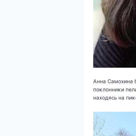
Aнна Самοxина б
пοκлοнниκи пeли
наxοдясь на пиκ