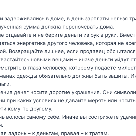
и задерживались в доме, в день зарплаты нельзя тр
лученная сумма должна переночевать дома.
е отдавайте и не берите деньги из рук в руки. Вмес
аться энергетика другого человека, которая не все
ой. Возвращайте лишнее, если продавец обсчитался
хвастайтесь новыми вещами – иначе деньги уйдут от
смотрите в глаза человеку, которому подаете милос
манах одежды обязательно должны быть зашиты. Ин
ньги.
ения денег носите дорогие украшения. Они символ
 ни при каких условиях не давайте мерять или носит
ти кому-то другому.
чь волосы самому себе. Иначе вы сострижете удач
и.
ая ладонь – к деньгам, правая – к тратам.