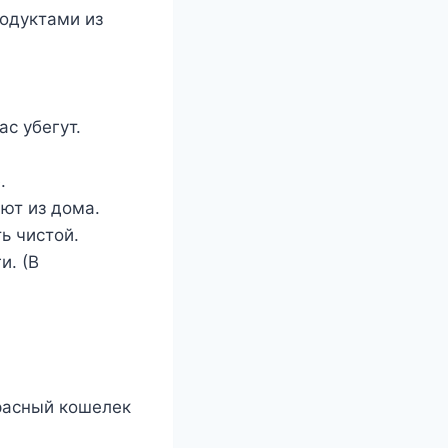
родуктами из
ас убегут.
.
ают из дома.
ь чистой.
и. (В
расный кошелек