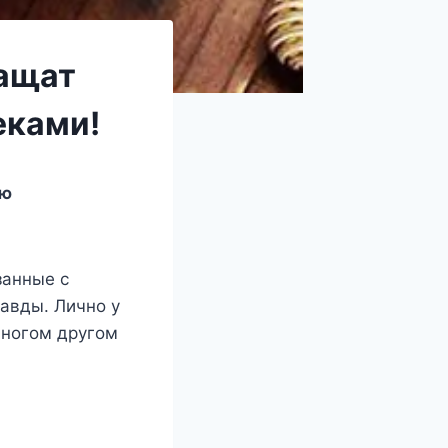
тащат
еками!
аю
занные с
равды. Лично у
многом другом