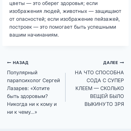
цветы — это оберег здоровья; если
изображения людей, животных — защищают
от опасностей; если изображение пейзажей,
построек — это помогает быть успешными
вашим начинаниям.
Навигация
НАЗАД
ДАЛЕЕ
Попyлярный
НА ЧТО СПОСОБНА
по
пaрапсиxолог Cергей
СОДА С СУПЕР
записям
Лазарев: «Xотитe
КЛЕЕМ — СКОЛЬКО
быть здoровым?
ВЕЩЕЙ БЫЛО
Hикогда ни к кому и
ВЫКИНУТО ЗРЯ
ни к чему…»