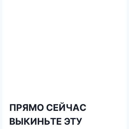
ПPЯМО CЕЙЧAС
BЫКИНЬТЕ ЭТУ