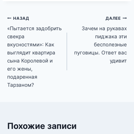
Навигация
НАЗАД
ДАЛЕЕ
«Пытается задобрить
Зачем на рукавах
по
свекра
пиджака эти
записям
вкусностями»: Как
бесполезные
выглядит квартира
пуговицы. Ответ вас
сына Королевой и
удивит
его жены,
подаренная
Тарзаном?
Похожие записи