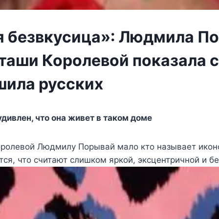
 безвкусица»: Людмила П
таши Королевой показала 
шила русских
удивлен, что она живет в таком доме
ролевой Людмилу Порывай мало кто называет иконо
ся, что считают слишком яркой, эксцентричной и бе