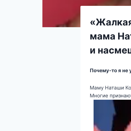
«Жалкая
мама На
и насме
Почему-то я не 
Маму Наташи Ко
Многие признают