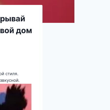
орывай
свой дом
й стиля.
звкусной.