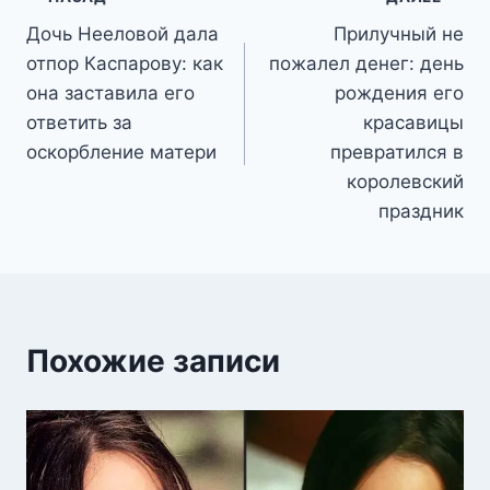
Навигация
Дочь Нееловой дала
Прилучный не
по
отпор Каспарову: как
пожалел денег: день
записям
она заставила его
рождения его
ответить за
красавицы
оскорбление матери
превратился в
королевский
праздник
Похожие записи