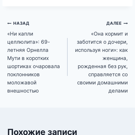
Навигация
НАЗАД
ДАЛЕЕ
«Ни капли
«Она кормит и
по
целлюлита»: 69-
заботится о дочери,
записям
летняя Орнелла
используя ноги»: как
Мути в коротких
женщина,
шортиках очаровала
рожденная без рук,
поклонников
справляется со
моложавой
своими домашними
внешностью
делами
Похожие записи