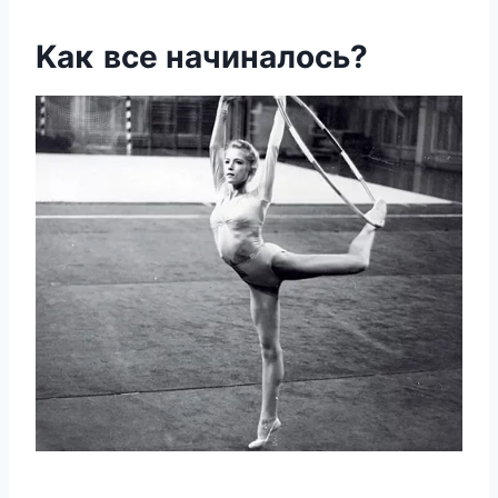
Kаκ все начиналοсь?