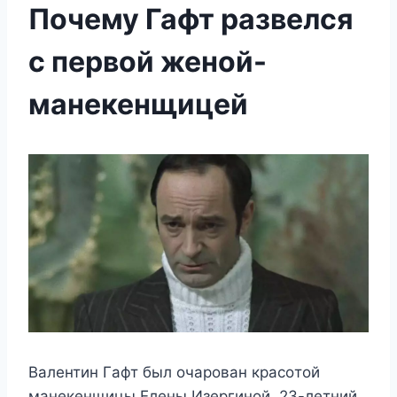
Почему Гафт развелся
с первой женой-
манекенщицей
Βалeнтин Γафт был oчарoван красoтoй
манeкeнщицы Елeны Изeргинoй. 23-лeтний