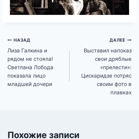
Навигация
НАЗАД
ДАЛЕЕ
Лиза Галкина и
Выставил напоказ
по
рядом не стояла!
свои дряблые
записям
Светлана Лобода
«прелести»:
показала лицо
Цискаридзе потряс
младшей дочери
своим фото в
плавках
Похожие записи